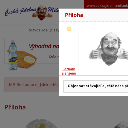
www.ceskajidelnamilan
Příloha
606 6
milanbabo
?
Rozvoz jídel, pizzy
Výhodná nabídka
Den
Celá nabídka
Seznam
alergenů
MB Restaurace, Jídelna Milan Babor OTEVŘENA, rozvoz moment
Příloha