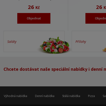
26
26
Kč
K
Objednat
Objedn
Saláty
Přílohy
Chcete dostávat naše speciální nabídky i denní
Výhodná nabídka
Denní nabídka
Stálá nabídka
Pizza
Sa