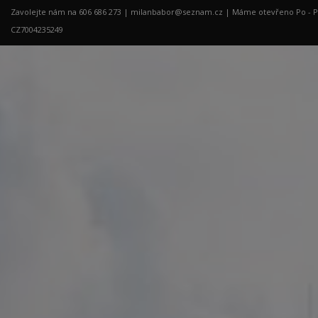
Zavolejte nám na 606 686 273 |
milanbabor@seznam.cz
| Máme otevřeno Po - Pá: 
CZ7004235249