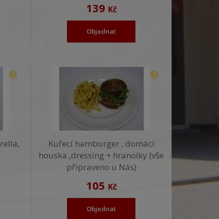
139
Kč
Objednat
?
?
ella,
Kuřecí hamburger , domácí
houska ,dressing + hranolky (vše
připraveno u Nás)
105
Kč
Objednat