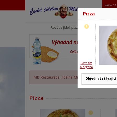
www.ces
Pizza
?
Rozvoz jídel, pizzy
Výhodná nabídka
Celá nabídka
Seznam
alergenů
MB Restaurace, Jídelna Milan Babor OTEVŘENA,
Pizza
?