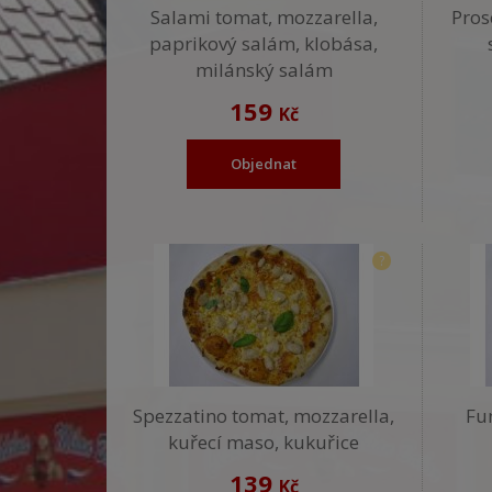
Salami tomat, mozzarella,
Pros
paprikový salám, klobása,
milánský salám
159
Kč
Objednat
?
Spezzatino tomat, mozzarella,
Fu
kuřecí maso, kukuřice
139
Kč