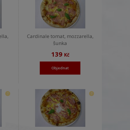
lla,
Cardinale tomat, mozzarella,
šunka
139
Kč
Objednat
?
?