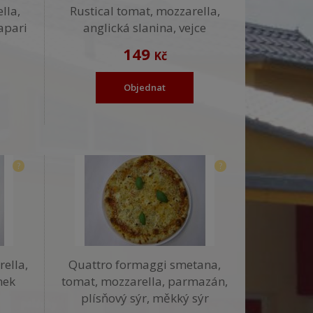
lla,
Rustical tomat, mozzarella,
kapari
anglická slanina, vejce
149
Kč
Objednat
?
?
ella,
Quattro formaggi smetana,
nek
tomat, mozzarella, parmazán,
plísňový sýr, měkký sýr