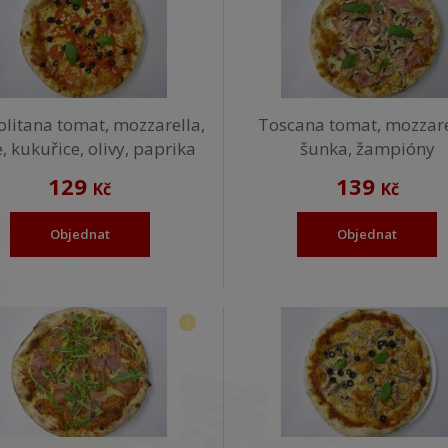
litana tomat, mozzarella,
Toscana tomat, mozzare
e, kukuřice, olivy, paprika
šunka, žampióny
129
139
Kč
Kč
Objednat
Objednat
?