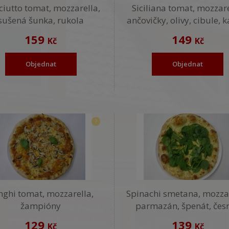
ciutto tomat, mozzarella,
Siciliana tomat, mozzare
sušená šunka, rukola
ančovičky, olivy, cibule, 
159
149
Kč
Kč
Objednat
Objednat
?
nghi tomat, mozzarella,
Spinachi smetana, mozzar
žampióny
parmazán, špenát, čes
129
139
Kč
Kč