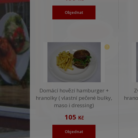
Objednat
?
Domácí hovězí hamburger +
Z
hranolky ( vlastní pečené bulky,
hrano
maso i dressing)
105
Kč
Objednat