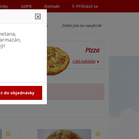
ínky
GDPR
Kontakt
Přihlásit se
×
Objednávka
Zatím jste nic nevybrali
metana,
parmazán,
sýr
ídka
Pizza
ídka
Celá nabídka
?
?