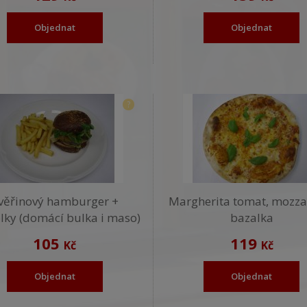
Objednat
Objednat
?
věřinový hamburger +
Margherita tomat, mozzar
lky (domácí bulka i maso)
bazalka
105
119
Kč
Kč
Objednat
Objednat