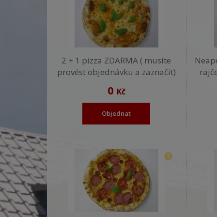
2 + 1 pizza ZDARMA ( musíte
Neapo
provést objednávku a zaznačit)
rajč
0
Kč
Objednat
?