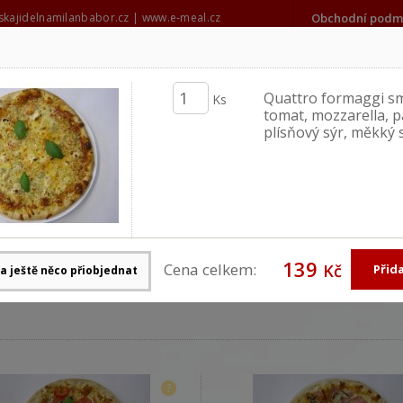
kajidelnamilanbabor.cz
|
www.e-meal.cz
Obchodní podm
606 686 273
milanbabor@seznam.cz
Quattro formaggi s
Ks
tomat, mozzarella, 
plísňový sýr, měkký 
Denní nabídka
Stálá nab
Celá nabídka
Celá nab
139
 rozvoz momentálně uzavřen.
Cena celkem:
Kč
?