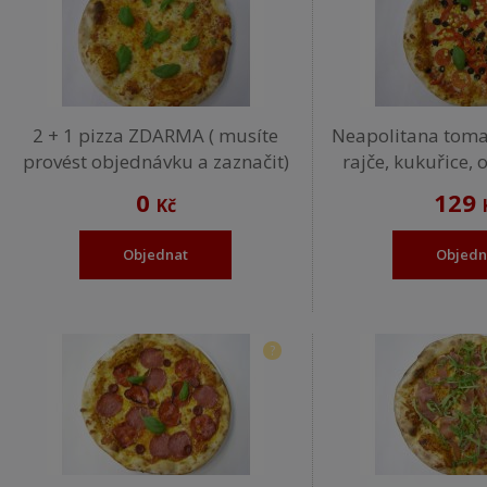
2 + 1 pizza ZDARMA ( musíte
Neapolitana tomat
provést objednávku a zaznačit)
rajče, kukuřice, 
0
129
Kč
Objednat
Objedn
?